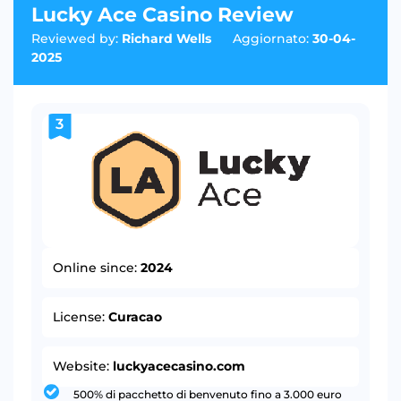
Lucky Ace Casino Review
Reviewed by:
Richard Wells
Aggiornato:
30-04-
2025
3
Online since:
2024
License:
Curacao
Website:
luckyacecasino.com
500% di pacchetto di benvenuto fino a 3.000 euro