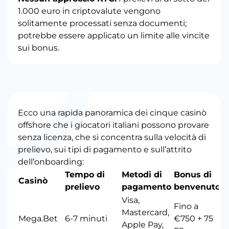
1.000 euro in criptovalute vengono
solitamente processati senza documenti;
potrebbe essere applicato un limite alle vincite
sui bonus.
Ecco una rapida panoramica dei cinque casinò
offshore che i giocatori italiani possono provare
senza licenza, che si concentra sulla velocità di
prelievo, sui tipi di pagamento e sull’attrito
dell’onboarding:
Tempo di
Metodi di
Bonus di
R
Casinò
prelievo
pagamento
benvenuto
K
Visa,
Fino a
N
Mastercard,
Mega.Bet
6-7 minuti
€750 + 75
a
Apple Pay,