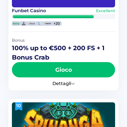
Funbet Casino
Excellent
+20
Bonus
100% up to €500 + 200 FS + 1
Bonus Crab
Gioco
Dettagli
10