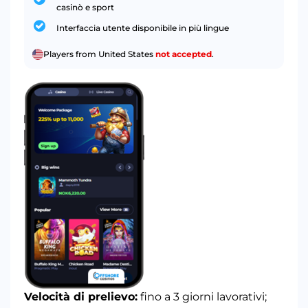
casinò e sport
Interfaccia utente disponibile in più lingue
Players from United States
not accepted
.
Velocità di prelievo:
fino a 3 giorni lavorativi;