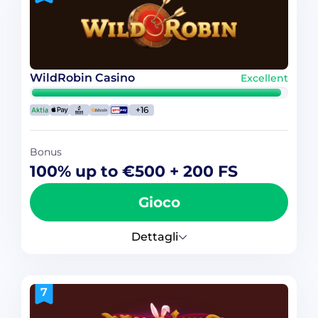
WildRobin Casino
Excellent
+16
Bonus
100% up to €500 + 200 FS
Gioco
Dettagli
7