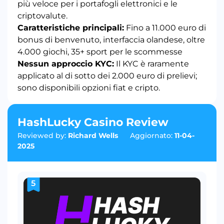
più veloce per i portafogli elettronici e le
criptovalute.
Caratteristiche principali:
Fino a 11.000 euro di
bonus di benvenuto, interfaccia olandese, oltre
4.000 giochi, 35+ sport per le scommesse
Nessun approccio KYC:
Il KYC è raramente
applicato al di sotto dei 2.000 euro di prelievi;
sono disponibili opzioni fiat e cripto.
HashLucky Casino Review
Reviewed by:
Richard Wells
Aggiornato:
11-04-
2025
5