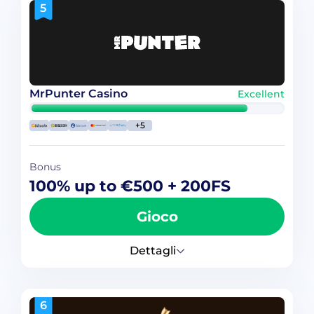
5
MrPunter Casino
Excellent
+5
Bonus
100% up to €500 + 200FS
Gioco
Dettagli
6