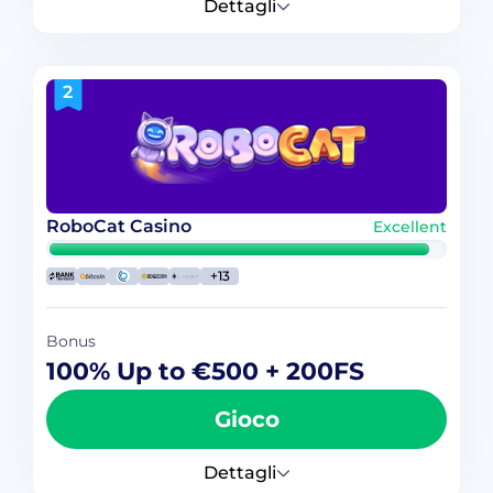
Dettagli
2
RoboCat Casino
Excellent
+13
Bonus
100% Up to €500 + 200FS
Gioco
Dettagli