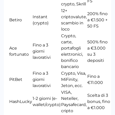
FS
so
crypto, Skrill
12+
200% fino
C
Instant
criptovalute,
Betiro
a €1.500 +
so
(crypto)
scambio in
50 FS
€
loco
Crypto,
carte,
500% fino
Fino a 3
O
Ace
portafogli
a €3.000
giorni
p
fortunato
elettronici,
su 3
lavorativi
p
bonifico
depositi
bancario
Fino a 3
Crypto, Visa,
R
Fino a
PitBet
giorni
MiFinity,
so
€11.000
lavorativi
Jeton, ecc.
€
VISA,
Scelta di 3
N
1-2 giorni (e-
Neteller,
HashLucky
bonus, fino
so
wallet/crypto)
Paysafecard,
a €1.000
~
cripto