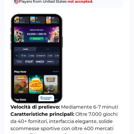
Players from United States
not accepted
.
Velocità di prelievo:
Mediamente 6-7 minuti
Caratteristiche principali:
Oltre 7.000 giochi
da 40+ fornitori, interfaccia elegante, solide
scommesse sportive con oltre 400 mercati