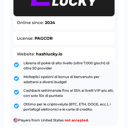
Online since:
2024
License:
PAGCOR
Website:
hashlucky.io
Libreria di pokie di alto livello (oltre 7.000 giochi) di
oltre 50 provider
Molteplici opzioni di bonus di benvenuto per
adattarsi a diversi budget
Cashback settimanale fino al 35% ai livelli VIP più alti,
con solo 10x di puntata
Ottimo per le criptovalute (BTC, ETH, DOGE, ecc.), i
portafogli elettronici e le carte di credito.
Players from United States
not accepted
.