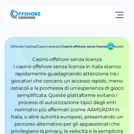
Offshore Casinos
/
Casinò stranieri
/
Casinò offshore senza licenza
Autore:
Rich
Casinò offshore senza licenza
I casinò offshore senza licenza in Italia stanno
rapidamente guadagnando attenzione tra i
giocatori che cercano un accesso rapido, meno
ostacoli e la promessa di un’esperienza di gioco
semplificata. Queste piattaforme evitano i
processi di autorizzazione tipici degli enti
normativi più affermati (come AAMS/ADM in
Italia, o altre autorità europee), presentando un
percorso alternativo per gli appassionati che
privilegiano la privacy, la velocità e la semplicità