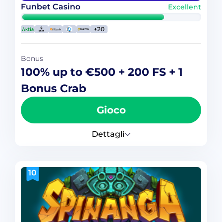
Funbet Casino
Excellent
+20
Bonus
100% up to €500 + 200 FS + 1
Bonus Crab
Gioco
Dettagli
10