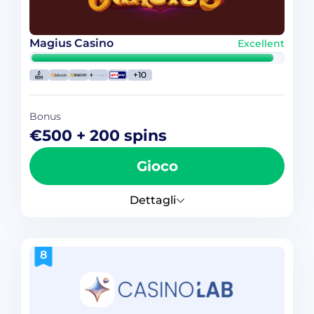
Magius Casino
Excellent
+10
Bonus
€500 + 200 spins
Gioco
Dettagli
8