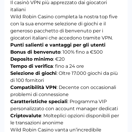
Il casinò VPN più apprezzato dai giocatori
italiani
Wild Robin Casino completa la nostra top five
con la sua enorme selezione di giochi e il
generoso pacchetto di benvenuto per i
giocatori italiani che accedono tramite VPN.
Punti salienti e vantaggi per gli utenti
Bonus di benvenuto
: 100% fino a €500
Deposito minimo
: €20
Tempo di verifica
: fino a 24 ore
Selezione di giochi
: Oltre 17.000 giochi da più
di 100 fornitori
Compatibilità VPN
: Decente con occasionali
problemi di connessione
Caratteristiche speciali
: Programma VIP
personalizzato con account manager dedicati
Criptovalute
: Molteplici opzioni disponibili per
le transazioni anonime
Wild Robin Casino vanta un’incredibile