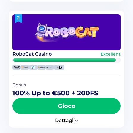
2
RoboCat Casino
Excellent
+13
Bonus
100% Up to €500 + 200FS
Gioco
Dettagli