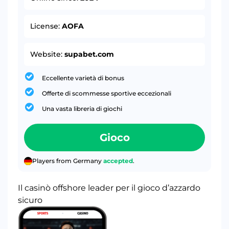
License:
AOFA
Website:
supabet.com
Eccellente varietà di bonus
Offerte di scommesse sportive eccezionali
Una vasta libreria di giochi
Gioco
Players from Germany
accepted
.
Il casinò offshore leader per il gioco d’azzardo
sicuro