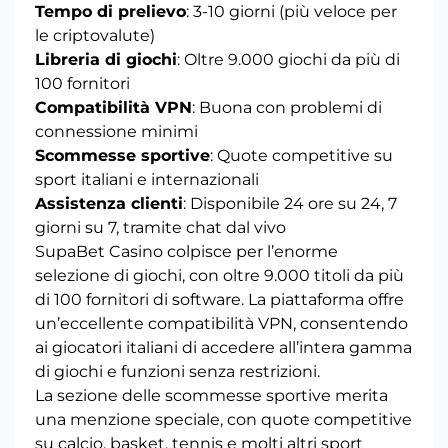
Tempo di prelievo
: 3-10 giorni (più veloce per
le criptovalute)
Libreria di giochi
: Oltre 9.000 giochi da più di
100 fornitori
Compatibilità VPN
: Buona con problemi di
connessione minimi
Scommesse sportive
: Quote competitive su
sport italiani e internazionali
Assistenza clienti
: Disponibile 24 ore su 24, 7
giorni su 7, tramite chat dal vivo
SupaBet Casino colpisce per l’enorme
selezione di giochi, con oltre 9.000 titoli da più
di 100 fornitori di software. La piattaforma offre
un’eccellente compatibilità VPN, consentendo
ai giocatori italiani di accedere all’intera gamma
di giochi e funzioni senza restrizioni.
La sezione delle scommesse sportive merita
una menzione speciale, con quote competitive
su calcio, basket, tennis e molti altri sport