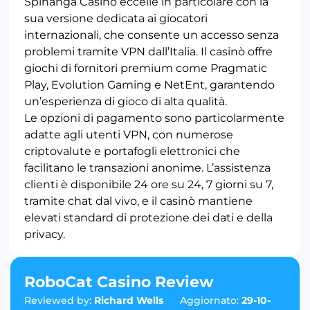
Spinanga Casino eccelle in particolare con la
sua versione dedicata ai giocatori
internazionali, che consente un accesso senza
problemi tramite VPN dall’Italia. Il casinò offre
giochi di fornitori premium come Pragmatic
Play, Evolution Gaming e NetEnt, garantendo
un’esperienza di gioco di alta qualità.
Le opzioni di pagamento sono particolarmente
adatte agli utenti VPN, con numerose
criptovalute e portafogli elettronici che
facilitano le transazioni anonime. L’assistenza
clienti è disponibile 24 ore su 24, 7 giorni su 7,
tramite chat dal vivo, e il casinò mantiene
elevati standard di protezione dei dati e della
privacy.
RoboCat Casino Review
Reviewed by:
Richard Wells
Aggiornato:
29-10-