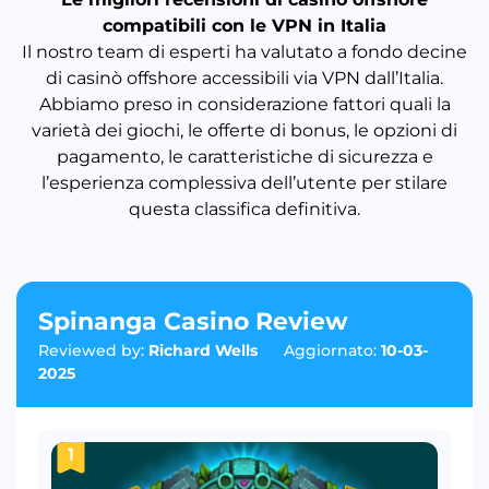
compatibili con le VPN in Italia
Il nostro team di esperti ha valutato a fondo decine
di casinò offshore accessibili via VPN dall’Italia.
Abbiamo preso in considerazione fattori quali la
varietà dei giochi, le offerte di bonus, le opzioni di
pagamento, le caratteristiche di sicurezza e
l’esperienza complessiva dell’utente per stilare
questa classifica definitiva.
Spinanga Casino Review
Reviewed by:
Richard Wells
Aggiornato:
10-03-
2025
1