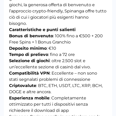
giochi, la generosa offerta di benvenuto e
l’approccio crypto-friendly, Spinanga offre tutto
ciò di cui i giocatori più esigenti hanno
bisogno.
Caratteristiche e punti salienti
Bonus di benvenuto
: 100% fino a €500 + 200
Free Spins + 1 Bonus Granchio
Deposito minimo
: €10
Tempo di prelievo
: fino a 72 ore
Selezione di giochi
: oltre 2.500 slot e
un’eccellente sezione di casinò dal vivo.
Compatibilità VPN
: Eccellente – non sono
stati segnalati problemi di connessione
Criptovalute
: BTC, ETH, USDT, LTC, XRP, BCH,
DOGE e altre ancora.
Esperienza mobile
: Completamente
ottimizzato per tutti i dispositivi senza
richiedere il download di app