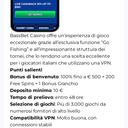
BassBet Casino offre un’esperienza di gioco
eccezionale grazie all’esclusiva funzione “Go
Fishing” e all’impressionante struttura dei
tornei, che lo rendono una scelta eccellente
per i giocatori italiani che utilizzano una VPN.
Punti salienti
Bonus di benvenuto
: 100% fino a € 500 + 200
Free Spins + 1 Bonus Granchio
Deposito minimo
: 10 €
Tempo di prelievo
: entro 48 ore
Selezione di giochi
: Più di 3.000 giochi da
numerosi fornitori di alto livello
Compatibilità VPN
: Molto buona, con
connessioni stabili