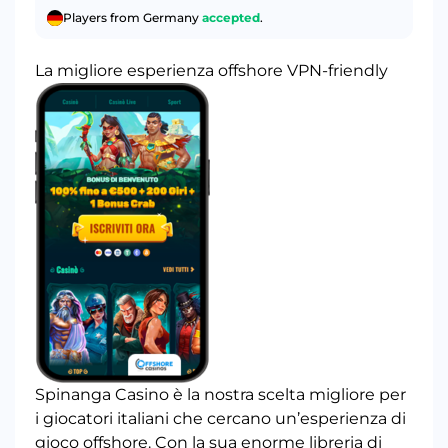
Players from Germany
accepted
.
La migliore esperienza offshore VPN-friendly
Spinanga Casino è la nostra scelta migliore per
i giocatori italiani che cercano un’esperienza di
gioco offshore. Con la sua enorme libreria di