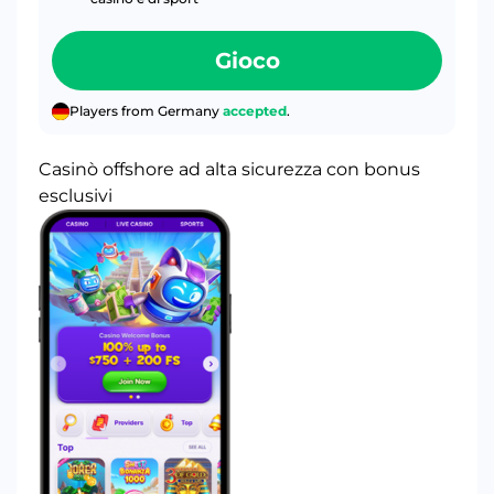
Gioco
Players from Germany
accepted
.
Casinò offshore ad alta sicurezza con bonus
esclusivi